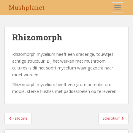
S
Mushplanet
TOGGLE
k
i
p
t
Rhizomorph
o
m
a
Rhizomorph mycelium heeft een draderige, touwtjes-
i
achtige structuur. Bij het werken met mushroom
n
cultures is dit het soort mycelium waar gezocht naar
c
moet worden.
o
Rhizomorph mycelium heeft een grote potentie om
n
mooie, sterke flushes met paddestoelen op te leveren.
t
e
n
t
Psilocine
Sclerotium
Bericht navigatie