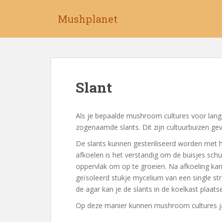
S
k
Mushplanet
i
p
t
o
m
Slant
a
i
n
Als je bepaalde mushroom cultures voor langer
c
zogenaamde slants. Dit zijn cultuurbuizen ge
o
n
De slants kunnen gesteriliseerd worden met het 
t
afkoelen is het verstandig om de buisjes schu
e
oppervlak om op te groeien. Na afkoeling kan
n
geïsoleerd stukje mycelium van een single st
t
de agar kan je de slants in de koelkast plaatsen
Op deze manier kunnen mushroom cultures j